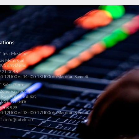
ations
 Inst Musique
ue Montreuil
0 Saint-Denis
 21 00 48
0-12H00 et 14H00-18H00) du Mardi au Samedi
Saint Pierre
 Zone Vayaboury
s Rue Antoine Bigot
0 Saint Pierre
 708 999
0-12H00 et 13H00-17H00) du Mardi au Samedi
il : info@fotelec.re