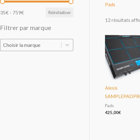
Filtrer par prix
Pads
35€ - 759€
Réinitialiser
12 résultats affi
Filtrer par marque
Filtrer par marque
Filtrer par marque
Alesis
SAMPLEPADPR
Pads
425,00
€