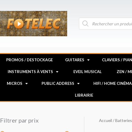
Aller
au
contenu
Recherche
de
produits
PROMOS / DESTOCKAGE
GUITARES
CLAVIERS / PIA
INSTRUMENTS À VENTS
EVEIL MUSICAL
ZEN / 
MICROS
PUBLIC ADDRESS
HIFI / HOME CINÉMA
LIBRAIRIE
Filtrer par prix
Accueil
/
Batteries