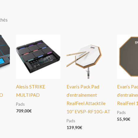
chés
Alesis STRIKE
Evan’s Pack Pad
Evan’s Pa
O
MULTIPAD
d’entraînement
d’entraîn
RealFeel Attacktile
RealFeel 
Pads
709,00
€
10″ EVSP-RF10G-AT
Pads
55,90
€
Pads
139,90
€