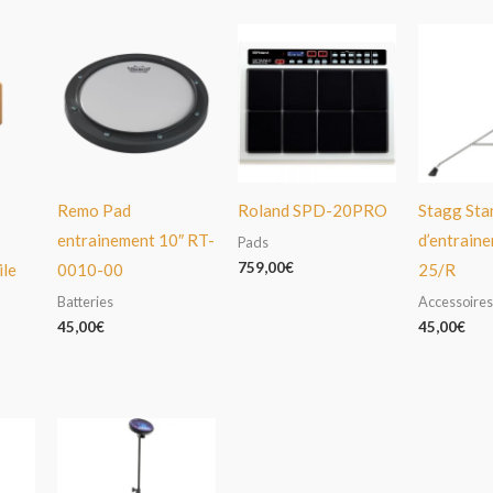
Remo Pad
Roland SPD-20PRO
Stagg Sta
entrainement 10″ RT-
d’entrain
Pads
759,00
€
ile
0010-00
25/R
Batteries
Accessoires
45,00
€
45,00
€