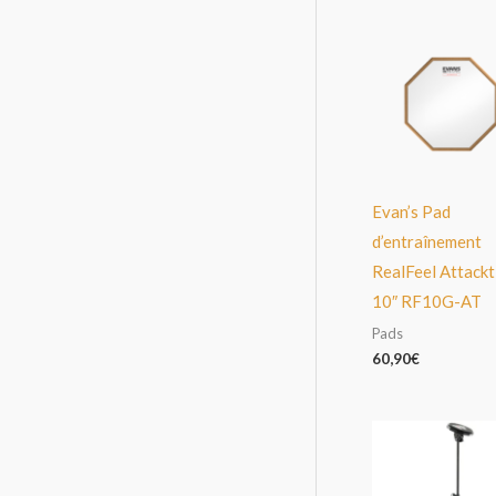
Evan’s Pad
d’entraînement
RealFeel Attackt
10″ RF10G-AT
Pads
60,90
€