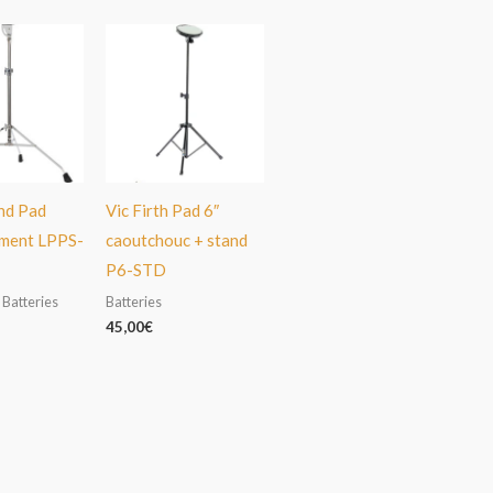
nd Pad
Vic Firth Pad 6″
ement LPPS-
caoutchouc + stand
P6-STD
 Batteries
Batteries
45,00
€