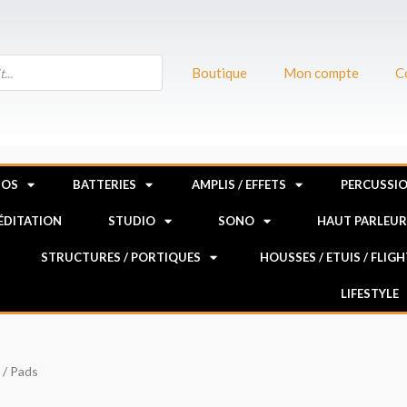
Boutique
Mon compte
C
NOS
BATTERIES
AMPLIS / EFFETS
PERCUSSI
MÉDITATION
STUDIO
SONO
HAUT PARLEU
STRUCTURES / PORTIQUES
HOUSSES / ETUIS / FLIG
LIFESTYLE
/ Pads