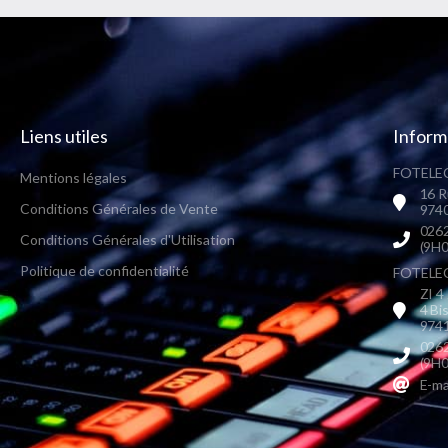
Liens utiles
Inform
FOTELEC
Mentions légales
16 R
Conditions Générales de Vente
9740
0262
Conditions Générales d'Utilisation
(9H0
Politique de confidentialité
FOTELEC 
ZI 4
4 Bi
9741
0262
(9H0
E-ma