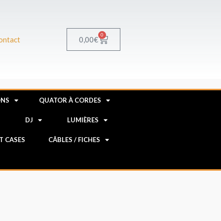
0
Panier
0,00
€
ontact
ONS
QUATOR À CORDES
R
DJ
LUMIÈRES
HT CASES
CÂBLES / FICHES