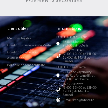
PAIEMENTS SÉCURISÉS
Liens utiles
Informations
FOTELEC Inst Musique
Mentions légales
16 Rue Montreuil
Conditions Générales de Vente
97400 Saint-Denis
0262 21 00 48
Conditions Générales
(9H00-12H00 et 14H00-
18H00) du Mardi au
d'Utilisation
Samedi
Politique de confidentialité
FOTELEC Saint Pierre
ZI 4 Zone Vayaboury
4 Bis Rue Antoine Bigot
97410 Saint Pierre
0262 708 999
(9H00-12H00 et 13H00-
17H00) du Mardi au
Samedi
E-mail : info@fotelec.re