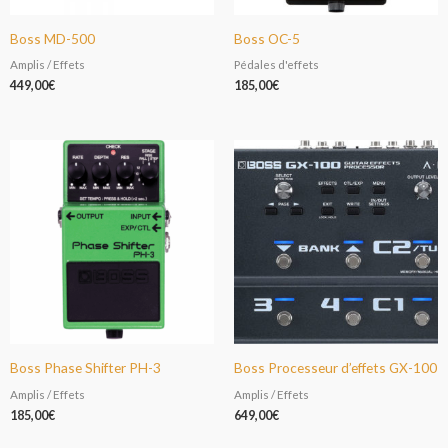
Boss MD-500
Boss OC-5
Amplis / Effets
Pédales d'effets
449,00
€
185,00
€
Boss Phase Shifter PH-3
Boss Processeur d’effets GX-100
Amplis / Effets
Amplis / Effets
185,00
€
649,00
€