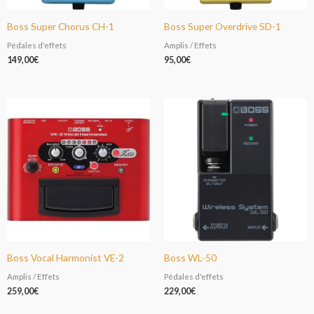
Boss Super Chorus CH-1
Boss Super Overdrive SD-1
Pédales d'effets
Amplis / Effets
149,00
€
95,00
€
Boss Vocal Harmonist VE-2
Boss WL-50
Amplis / Effets
Pédales d'effets
259,00
€
229,00
€