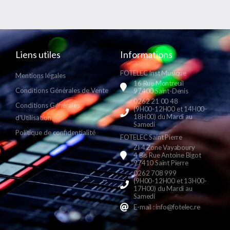
Liens utiles
Informations
FOTELEC Inst Musique
Mentions légales
16 Rue Montreuil
Conditions Générales de Vente
97400 Saint-Denis
0262 21 00 48
Conditions Générales
(9H00-12H00 et 14H00-
18H00) du Mardi au
d'Utilisation
Samedi
Politique de confidentialité
FOTELEC Saint Pierre
ZI 4 Zone Vayaboury
4 Bis Rue Antoine Bigot
97410 Saint Pierre
0262 708 999
(9H00-12H00 et 13H00-
17H00) du Mardi au
Samedi
E-mail : info@fotelec.re