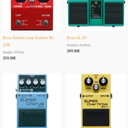
Boss Rythm Loop Station RC-
Boss SL-20
10R
Pédales d'effets
249,00
€
Amplis / Effets
359,00
€