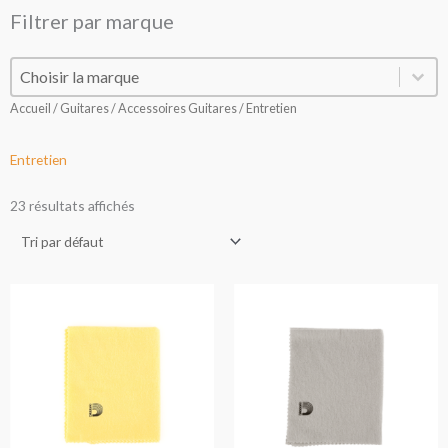
Filtrer par marque
Filtrer par marque
Filtrer par marque
Accueil
/
Guitares
/
Accessoires Guitares
/ Entretien
Entretien
23 résultats affichés