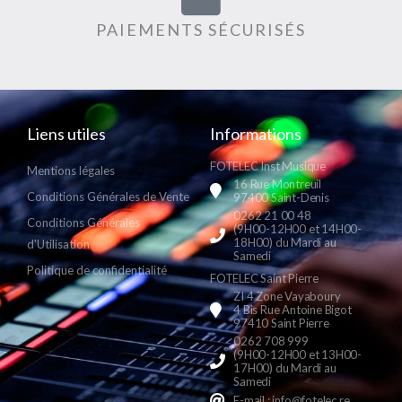
PAIEMENTS SÉCURISÉS
Liens utiles
Informations
FOTELEC Inst Musique
Mentions légales
16 Rue Montreuil
Conditions Générales de Vente
97400 Saint-Denis
0262 21 00 48
Conditions Générales
(9H00-12H00 et 14H00-
18H00) du Mardi au
d'Utilisation
Samedi
Politique de confidentialité
FOTELEC Saint Pierre
ZI 4 Zone Vayaboury
4 Bis Rue Antoine Bigot
97410 Saint Pierre
0262 708 999
(9H00-12H00 et 13H00-
17H00) du Mardi au
Samedi
E-mail : info@fotelec.re