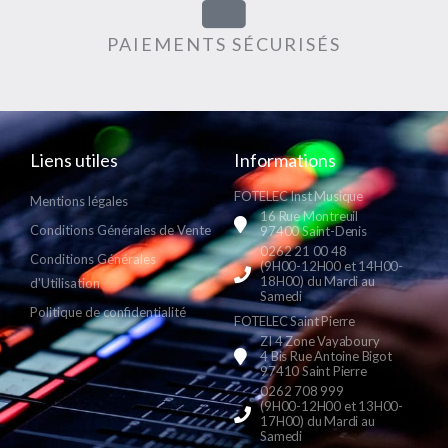
PAIEMENTS SÉCURISÉS
Liens utiles
Informations
FOTELEC Inst Musique
Mentions légales
16 Rue Montreuil
Conditions Générales de Vente
97400 Saint-Denis
0262 21 00 48
Conditions Générales
(9H00-12H00 et 14H00-
18H00) du Mardi au
d'Utilisation
Samedi
Politique de confidentialité
FOTELEC Saint Pierre
ZI 4 Zone Vayaboury
4 Bis Rue Antoine Bigot
97410 Saint Pierre
0262 708 999
(9H00-12H00 et 13H00-
17H00) du Mardi au
Samedi