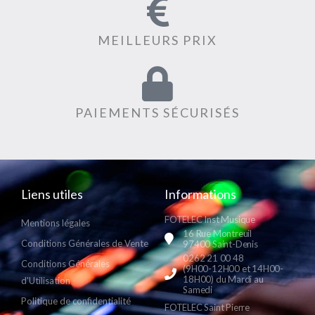
MEILLEURS PRIX
PAIEMENTS SÉCURISÉS
Liens utiles
Informations
FOTELEC Inst Musique
Mentions légales
16 Rue Montreuil
Conditions Générales de Vente
97400 Saint-Denis
0262 21 00 48
Conditions Générales
(9H00-12H00 et 14H00-
18H00) du Mardi au
d'Utilisation
Samedi
Politique de confidentialité
FOTELEC Saint Pierre