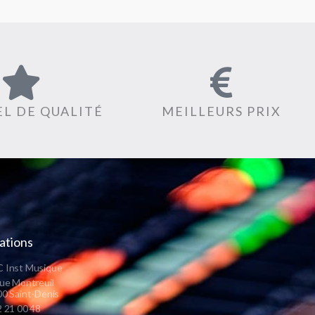
L DE QUALITÉ
MEILLEURS PRIX
ations
 Inst Musique
ue Montreuil
0 Saint-Denis
 21 00 48