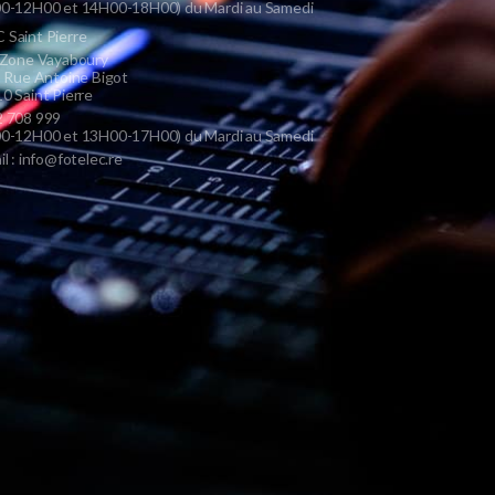
0-12H00 et 14H00-18H00) du Mardi au Samedi
Saint Pierre
 Zone Vayaboury
s Rue Antoine Bigot
0 Saint Pierre
 708 999
0-12H00 et 13H00-17H00) du Mardi au Samedi
il : info@fotelec.re