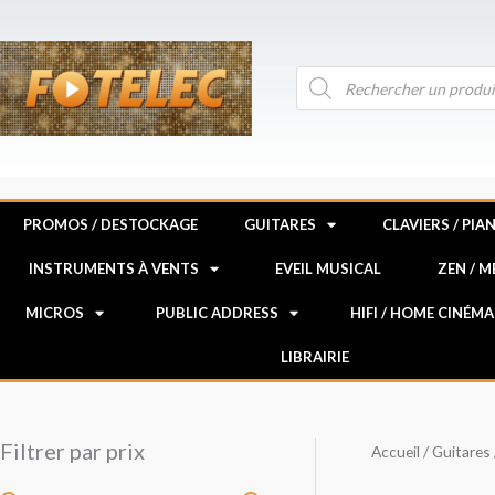
Aller
au
contenu
Recherche
de
produits
PROMOS / DESTOCKAGE
GUITARES
CLAVIERS / PIA
INSTRUMENTS À VENTS
EVEIL MUSICAL
ZEN / 
MICROS
PUBLIC ADDRESS
HIFI / HOME CINÉMA
LIBRAIRIE
Filtrer par prix
Accueil
/
Guitares