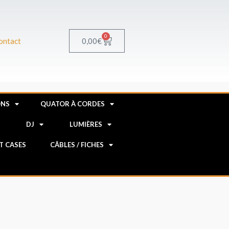
0
Panier
0,00
€
ontact
ONS
QUATOR À CORDES
R
DJ
LUMIÈRES
HT CASES
CÂBLES / FICHES