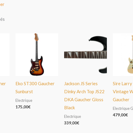
her
hés
her
Eko ST300 Gaucher
Jackson JS Series
Sire Larry
Sunburst
Dinky Arch Top JS22
Vintage 
DKA Gaucher Gloss
Gaucher
Electrique
175,00
€
Black
Electrique 
479,00
€
Electrique
339,00
€