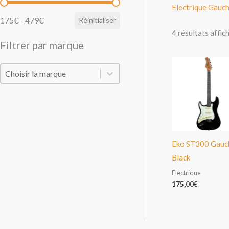
Filtrer par prix
Electrique Gauc
175€ - 479€
Réinitialiser
4 résultats affic
Filtrer par marque
Filtrer par marque
Filtrer par marque
Eko ST300 Gauc
Black
Electrique
175,00
€