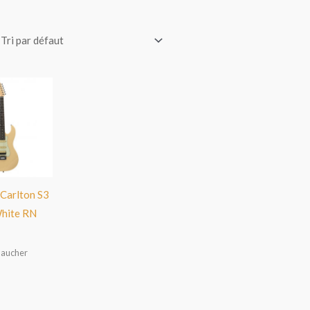
 Carlton S3
White RN
Gaucher