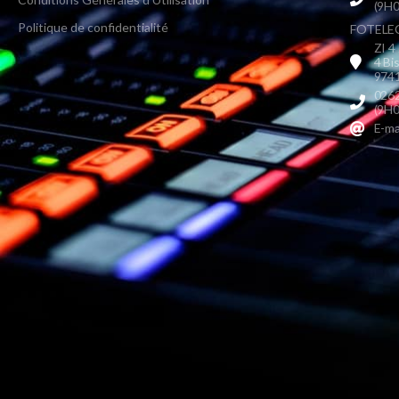
(9H0
Politique de confidentialité
FOTELEC 
ZI 4
4 Bi
9741
0262
(9H0
E-ma