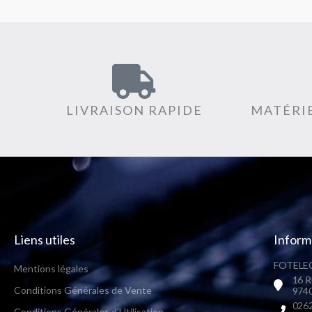
LIVRAISON RAPIDE
MATÉRIE
Liens utiles
Inform
FOTELEC
Mentions légales
16 R
Conditions Générales de Vente
9740
0262
Conditions Générales d'Utilisation