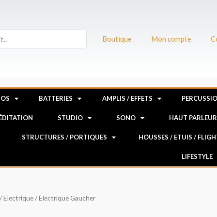
Boutique
Mon compte
C
NOS
BATTERIES
AMPLIS / EFFETS
PERCUSSI
MÉDITATION
STUDIO
SONO
HAUT PARLEU
STRUCTURES / PORTIQUES
HOUSSES / ETUIS / FLIG
LIFESTYLE
/
Electrique
/ Electrique Gaucher