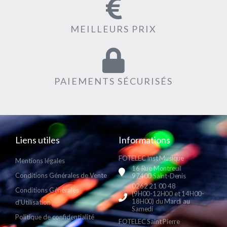
MEILLEURS PRIX
PAIEMENTS SÉCURISÉS
Liens utiles
Informations
FOTELEC Inst Musique
Mentions légales
16 Rue Montreuil
Conditions Générales de Vente
97400 Saint-Denis
0262 21 00 48
Conditions Générales
(9H00-12H00 et 14H00-
18H00) du Mardi au
d'Utilisation
Samedi
Politique de confidentialité
FOTELEC Saint Pierre