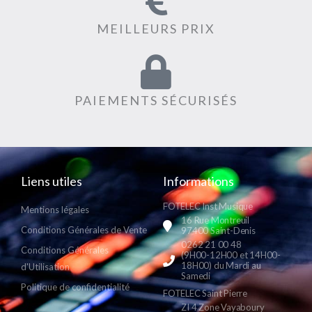
MEILLEURS PRIX
PAIEMENTS SÉCURISÉS
Liens utiles
Informations
FOTELEC Inst Musique
Mentions légales
16 Rue Montreuil
Conditions Générales de Vente
97400 Saint-Denis
0262 21 00 48
Conditions Générales
(9H00-12H00 et 14H00-
18H00) du Mardi au
d'Utilisation
Samedi
Politique de confidentialité
FOTELEC Saint Pierre
ZI 4 Zone Vayaboury