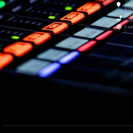
4 Bi
9741
0262
(9H0
E-ma