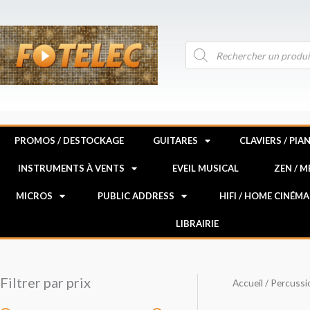
Aller
au
contenu
Recherche
de
produits
PROMOS / DESTOCKAGE
GUITARES
CLAVIERS / PIA
INSTRUMENTS À VENTS
EVEIL MUSICAL
ZEN / 
MICROS
PUBLIC ADDRESS
HIFI / HOME CINÉMA
LIBRAIRIE
Filtrer par prix
Accueil
/
Percussi