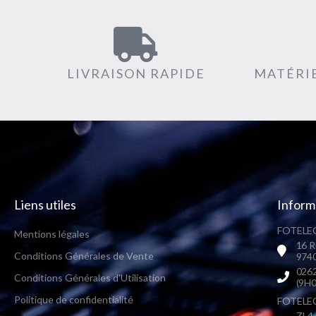
LIVRAISON RAPIDE
MATÉRIE
Liens utiles
Inform
FOTELEC
Mentions légales
16 R
Conditions Générales de Vente
9740
0262
Conditions Générales d'Utilisation
(9H0
Politique de confidentialité
FOTELEC 
ZI 4