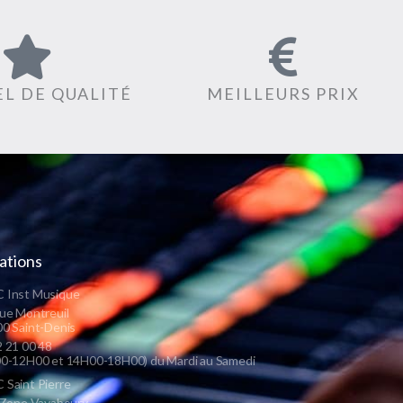
L DE QUALITÉ
MEILLEURS PRIX
ations
 Inst Musique
ue Montreuil
0 Saint-Denis
 21 00 48
0-12H00 et 14H00-18H00) du Mardi au Samedi
Saint Pierre
 Zone Vayaboury