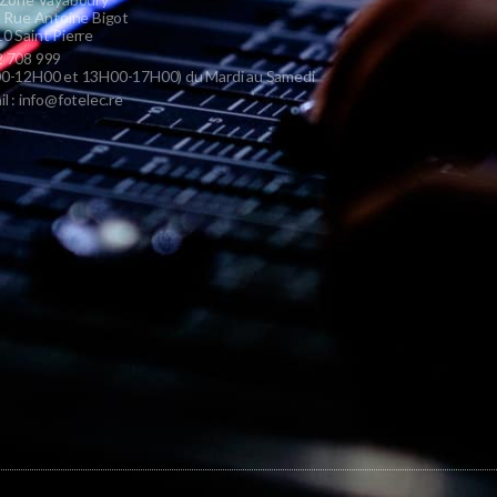
s Rue Antoine Bigot
0 Saint Pierre
 708 999
0-12H00 et 13H00-17H00) du Mardi au Samedi
il : info@fotelec.re