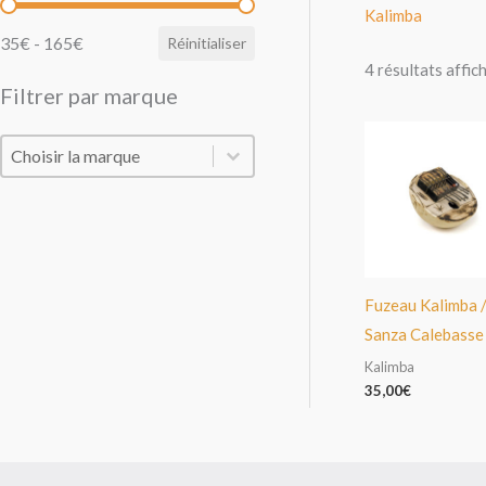
Filtrer par prix
Kalimba
35€ - 165€
Réinitialiser
4 résultats affic
Filtrer par marque
Filtrer par marque
Filtrer par marque
Fuzeau Kalimba 
Sanza Calebasse
Kalimba
35,00
€