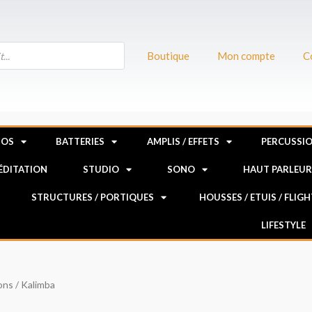
Boutique
Mon compte
C
NOS
BATTERIES
AMPLIS / EFFETS
PERCUSSI
MÉDITATION
STUDIO
SONO
HAUT PARLEU
STRUCTURES / PORTIQUES
HOUSSES / ETUIS / FLIG
LIFESTYLE
ons
/ Kalimba