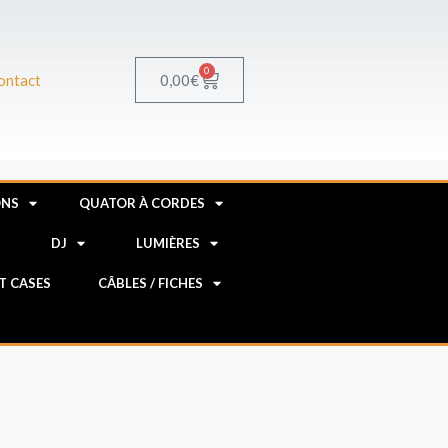
0
Panier
0,00
€
ontact
ONS
QUATOR À CORDES
R
DJ
LUMIÈRES
HT CASES
CÂBLES / FICHES