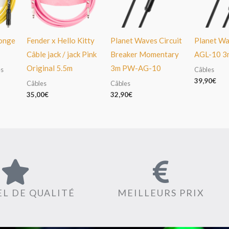
onge
Fender x Hello Kitty
Planet Waves Circuit
Planet W
Câble jack / jack Pink
Breaker Momentary
AGL-10 3
Original 5.5m
3m PW-AG-10
es
Câbles
39,90
€
Câbles
Câbles
35,00
€
32,90
€
L DE QUALITÉ
MEILLEURS PRIX