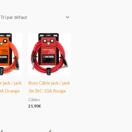
 jack / jack
Boss Câble jack / jack
0A Orange
3m BIC-10A Rouge
Câbles
21,90
€