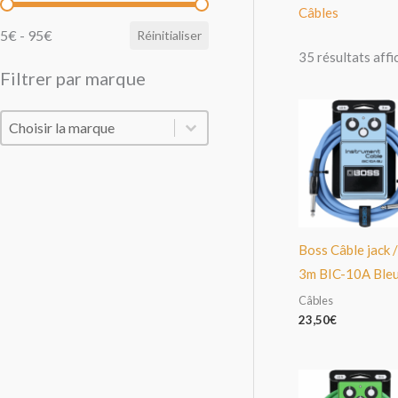
Filtrer par prix
Câbles
5€ - 95€
Réinitialiser
35 résultats affi
Filtrer par marque
Filtrer par marque
Filtrer par marque
Boss Câble jack /
3m BIC-10A Ble
Câbles
23,50
€