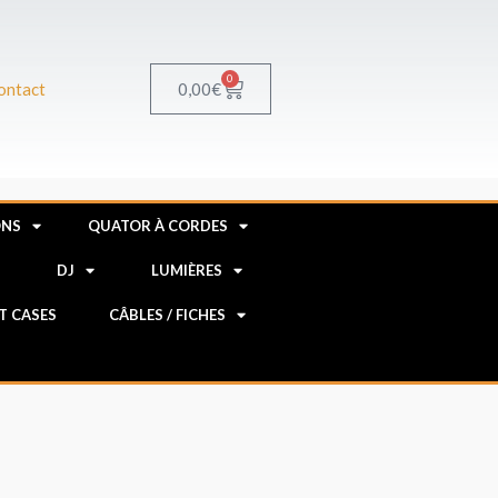
0
Panier
0,00
€
ontact
ONS
QUATOR À CORDES
R
DJ
LUMIÈRES
HT CASES
CÂBLES / FICHES