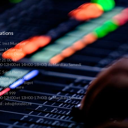
ations
 Inst Musique
ue Montreuil
0 Saint-Denis
 21 00 48
0-12H00 et 14H00-18H00) du Mardi au Samedi
Saint Pierre
 Zone Vayaboury
s Rue Antoine Bigot
0 Saint Pierre
 708 999
0-12H00 et 13H00-17H00) du Mardi au Samedi
il : info@fotelec.re