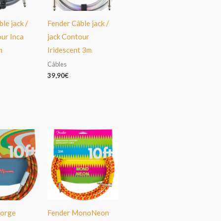
le jack /
Fender Câble jack /
our Inca
jack Contour
m
Iridescent 3m
Câbles
39,90
€
eorge
Fender MonoNeon