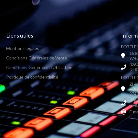
Liens utiles
Inform
FOTELEC
Mentions légales
16 R
Conditions Générales de Vente
9740
0262
Conditions Générales d'Utilisation
(9H0
Politique de confidentialité
FOTELEC 
ZI 4
4 Bi
9741
0262
(9H0
E-ma