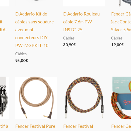
D’Addario Kit de
D’Addario Rouleau
Fender Câb
it
câbles sans soudure
câble 7.6m PW-
jack Cont
RA-
avec mini-
INSTC-25
Silver 5.5
connecteurs DIY
Câbles
Câbles
30,90
€
19,00
€
PW-MGPKIT-10
Câbles
95,00
€
if à
Fender Festival Pure
Fender Festival
Fender G