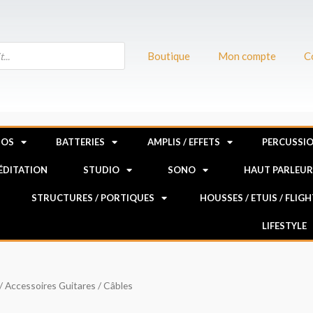
Boutique
Mon compte
C
NOS
BATTERIES
AMPLIS / EFFETS
PERCUSSI
MÉDITATION
STUDIO
SONO
HAUT PARLEU
STRUCTURES / PORTIQUES
HOUSSES / ETUIS / FLIG
LIFESTYLE
/
Accessoires Guitares
/ Câbles