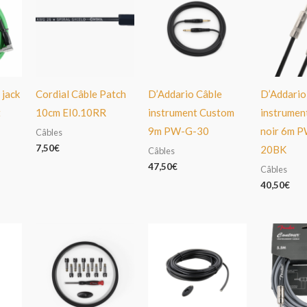
 jack
Cordial Câble Patch
D’Addario Câble
D’Addario
t
10cm EI0.10RR
instrument Custom
instrumen
9m PW-G-30
noir 6m 
Câbles
7,50
€
20BK
Câbles
47,50
€
Câbles
40,50
€