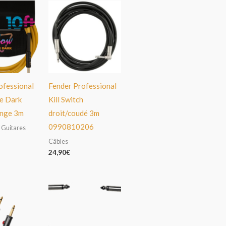
ofessional
Fender Professional
he Dark
Kill Switch
ange 3m
droit/coudé 3m
0990810206
 Guitares
Câbles
24,90
€