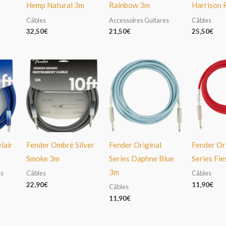
Hemp Natural 3m
Rainbow 3m
Harrison 
Câbles
Accessoires Guitares
Câbles
32,50
€
21,50
€
25,50
€
lair
Fender Ombré Silver
Fender Original
Fender Or
Smoke 3m
Series Daphne Blue
Series Fi
3m
es
Câbles
Câbles
22,90
€
11,90
€
Câbles
11,90
€