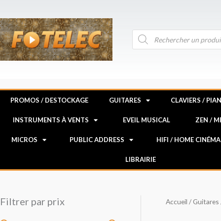
Aller
au
contenu
Recherche
de
produits
PROMOS / DESTOCKAGE
GUITARES
CLAVIERS / PIA
INSTRUMENTS À VENTS
EVEIL MUSICAL
ZEN / 
MICROS
PUBLIC ADDRESS
HIFI / HOME CINÉMA
LIBRAIRIE
Filtrer par prix
Accueil
/
Guitares