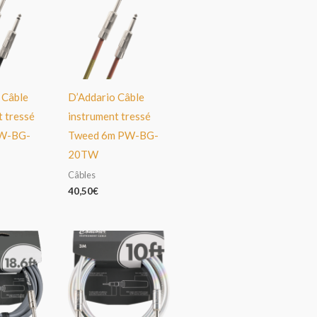
 Câble
D’Addario Câble
t tressé
instrument tressé
PW-BG-
Tweed 6m PW-BG-
20TW
Câbles
40,50
€