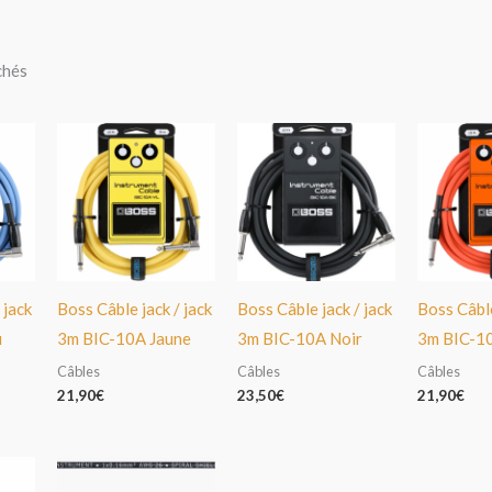
chés
 jack
Boss Câble jack / jack
Boss Câble jack / jack
Boss Câble
u
3m BIC-10A Jaune
3m BIC-10A Noir
3m BIC-1
Câbles
Câbles
Câbles
21,90
€
23,50
€
21,90
€