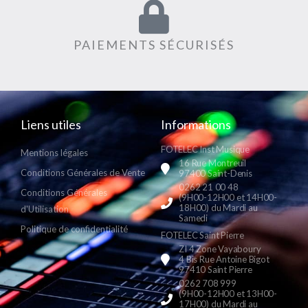
PAIEMENTS SÉCURISÉS
Liens utiles
Informations
FOTELEC Inst Musique
Mentions légales
16 Rue Montreuil
Conditions Générales de Vente
97400 Saint-Denis
0262 21 00 48
Conditions Générales
(9H00-12H00 et 14H00-
18H00) du Mardi au
d'Utilisation
Samedi
Politique de confidentialité
FOTELEC Saint Pierre
ZI 4 Zone Vayaboury
4 Bis Rue Antoine Bigot
97410 Saint Pierre
0262 708 999
(9H00-12H00 et 13H00-
17H00) du Mardi au