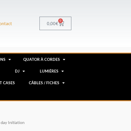
0
Panier
0,00
€
ontact
ONS
QUATOR À CORDES
R
DJ
LUMIÈRES
HT CASES
CÂBLES / FICHES
day Initiation