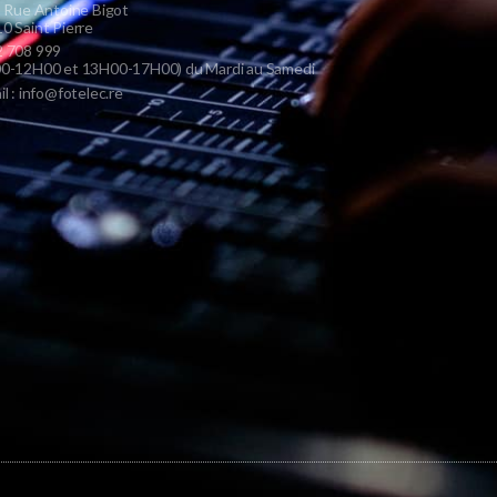
s Rue Antoine Bigot
0 Saint Pierre
 708 999
0-12H00 et 13H00-17H00) du Mardi au Samedi
il : info@fotelec.re