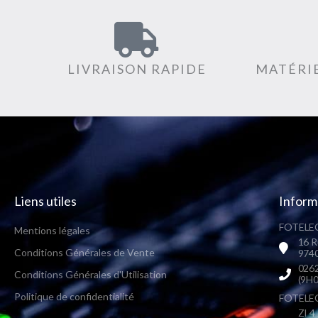
LIVRAISON RAPIDE
MATÉRIE
Liens utiles
Inform
FOTELEC
Mentions légales
16 R
Conditions Générales de Vente
9740
0262
Conditions Générales d'Utilisation
(9H0
Politique de confidentialité
FOTELEC 
ZI 4