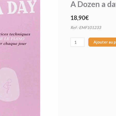
A Dozen a da
A
Dozen
18,90
€
a
day
Ref :
EMF101233
Initiation
Ajouter au 