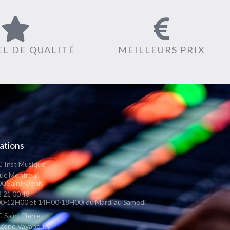
L DE QUALITÉ
MEILLEURS PRIX
ations
 Inst Musique
ue Montreuil
0 Saint-Denis
 21 00 48
0-12H00 et 14H00-18H00) du Mardi au Samedi
Saint Pierre
 Zone Vayaboury