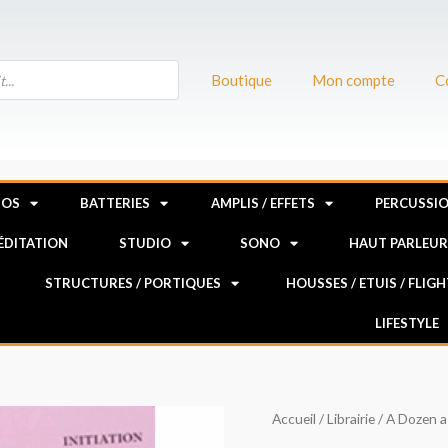
Boutique
Mon compte
C
NOS
BATTERIES
AMPLIS / EFFETS
PERCUSSI
MÉDITATION
STUDIO
SONO
HAUT PARLEU
STRUCTURES / PORTIQUES
HOUSSES / ETUIS / FLIG
LIFESTYLE
quantité
Accueil
/
Librairie
/ A Dozen a 
de