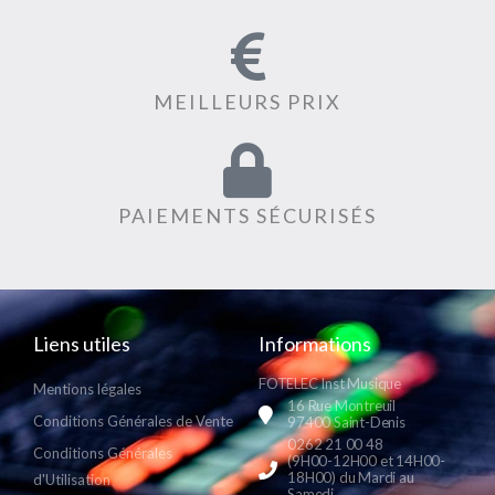
MEILLEURS PRIX
PAIEMENTS SÉCURISÉS
Liens utiles
Informations
FOTELEC Inst Musique
Mentions légales
16 Rue Montreuil
Conditions Générales de Vente
97400 Saint-Denis
0262 21 00 48
Conditions Générales
(9H00-12H00 et 14H00-
18H00) du Mardi au
d'Utilisation
Samedi