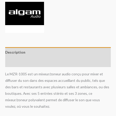
Description
Avis (0)
Le MZR-1005 est un mixeur/zoneur audio conçu pour mixer et
diffuser du son dans des espaces accueillant du public, tels que
des bars et restaurants avec plusieurs salles et ambiances, ou des
boutiques. Avec ses 5 entrées stéréo et ses 3 zones, ce
mixeur/zoneur polyvalent permet de diffuser le son que vous
voulez, où vous le souhaitez.