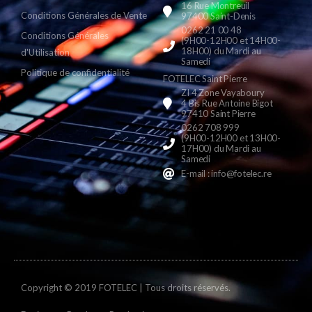
16 Rue Montreuil
Conditions Générales de Vente
97400 Saint-Denis
0262 21 00 48
Conditions Générales
(9H00-12H00 et 14H00-
18H00) du Mardi au
d'Utilisation
Samedi
Politique de confidentialité
FOTELEC Saint Pierre
ZI 4 Zone Vayaboury
4 Bis Rue Antoine Bigot
97410 Saint Pierre
0262 708 999
(9H00-12H00 et 13H00-
17H00) du Mardi au
Samedi
E-mail : info@fotelec.re
Copyright © 2019 FOTELEC | Tous droits réservés.