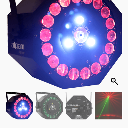
était :
est :
235,00€.
199,00€.