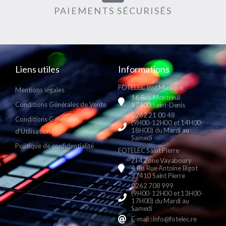
PAIEMENTS SÉCURISÉS
Liens utiles
Informations
FOTELEC Inst Musique
Mentions légales
16 Rue Montreuil
Conditions Générales de Vente
97400 Saint-Denis
0262 21 00 48
Conditions Générales
(9H00-12H00 et 14H00-
18H00) du Mardi au
d'Utilisation
Samedi
Politique de confidentialité
FOTELEC Saint Pierre
ZI 4 Zone Vayaboury
4 Bis Rue Antoine Bigot
97410 Saint Pierre
0262 708 999
(9H00-12H00 et 13H00-
17H00) du Mardi au
Samedi
E-mail : info@fotelec.re