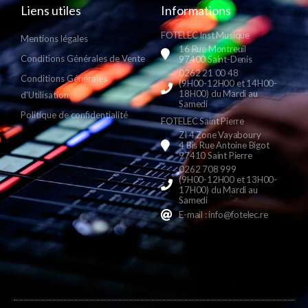
Liens utiles
Informations
FOTELEC Inst Musique
Mentions légales
16 Rue Montreuil
Conditions Générales de Vente
97400 Saint-Denis
0262 21 00 48
Conditions Générales
(9H00-12H00 et 14H00-
18H00) du Mardi au
d'Utilisation
Samedi
Politique de confidentialité
FOTELEC Saint Pierre
ZI 4 Zone Vayaboury
4 Bis Rue Antoine Bigot
97410 Saint Pierre
0262 708 999
(9H00-12H00 et 13H00-
17H00) du Mardi au
Samedi
E-mail : info@fotelec.re