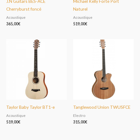
J.N Guitars BES-ACE
Michael Kelly Forte Port
Cherryburst foncé
Naturel
Acoustique
Acoustique
365,00
€
519,00
€
Taylor Baby Taylor BT1-e
Tanglewood Union TWUSFCE
Acoustique
Electro
519,00
€
315,00
€