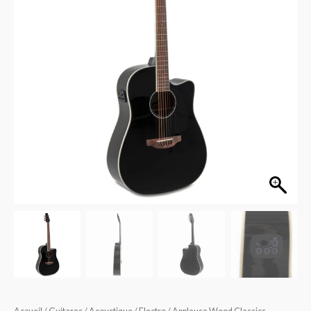
AED96-
5HG
Black
Gloss