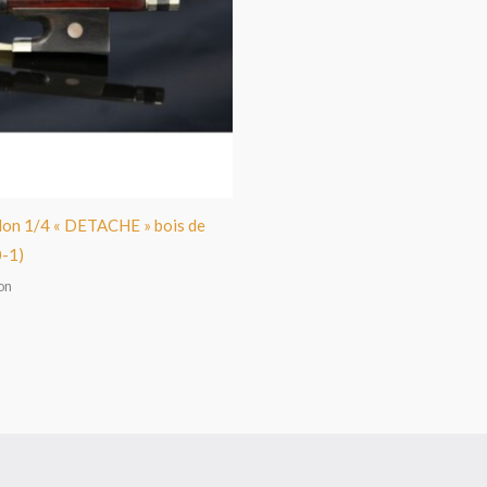
lon 1/4 « DETACHE » bois de
0-1)
on