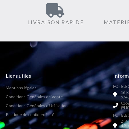
LIVRAISON RAPIDE
MATÉRIE
Liens utiles
Inform
FOTELEC
Mentions légales
16 R
Conditions Générales de Vente
9740
0262
Conditions Générales d'Utilisation
(9H0
Politique de confidentialité
FOTELEC 
ZI 4
4 Bi