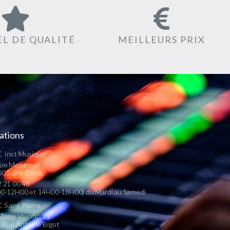
L DE QUALITÉ
MEILLEURS PRIX
ations
 Inst Musique
ue Montreuil
0 Saint-Denis
 21 00 48
0-12H00 et 14H00-18H00) du Mardi au Samedi
Saint Pierre
 Zone Vayaboury
s Rue Antoine Bigot