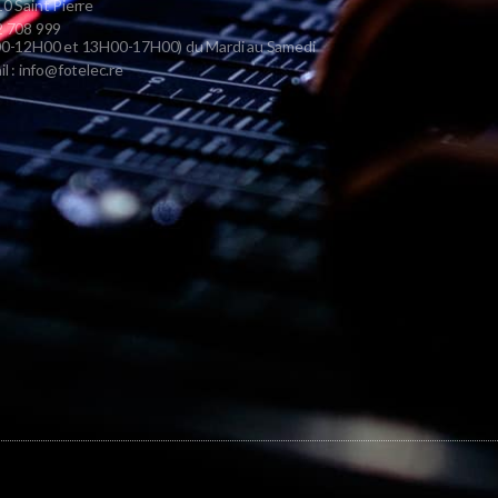
0 Saint Pierre
 708 999
0-12H00 et 13H00-17H00) du Mardi au Samedi
il : info@fotelec.re