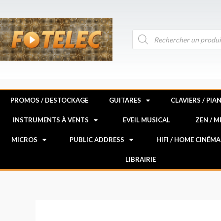
Aller
au
contenu
Recherche
de
produits
PROMOS / DESTOCKAGE
GUITARES
CLAVIERS / PIA
INSTRUMENTS À VENTS
EVEIL MUSICAL
ZEN / 
MICROS
PUBLIC ADDRESS
HIFI / HOME CINÉMA
LIBRAIRIE