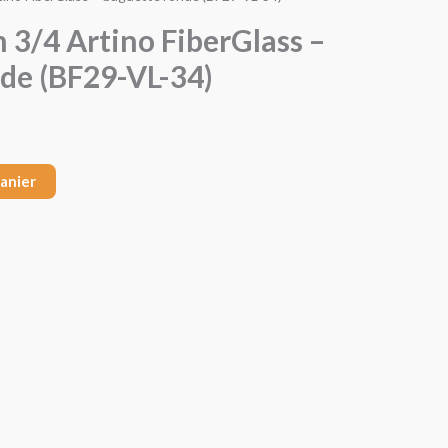
n 3/4 Artino FiberGlass –
de (BF29-VL-34)
panier