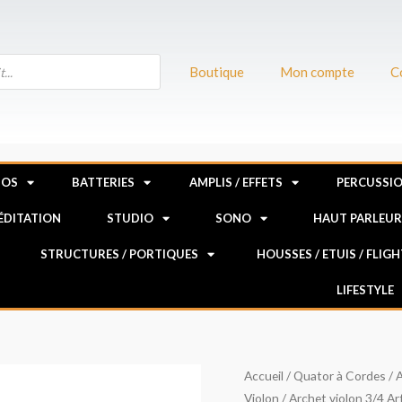
Boutique
Mon compte
C
NOS
BATTERIES
AMPLIS / EFFETS
PERCUSSI
MÉDITATION
STUDIO
SONO
HAUT PARLEU
STRUCTURES / PORTIQUES
HOUSSES / ETUIS / FLIG
LIFESTYLE
quantité
Accueil
/
Quator à Cordes
/
A
Violon
/ Archet violon 3/4 A
de