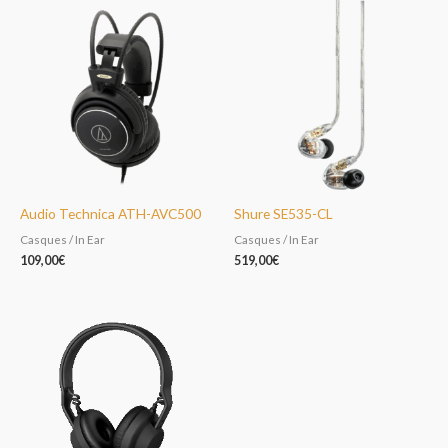
Audio Technica ATH-AVC500
Shure SE535-CL
Casques / In Ear
Casques / In Ear
109,00
€
519,00
€