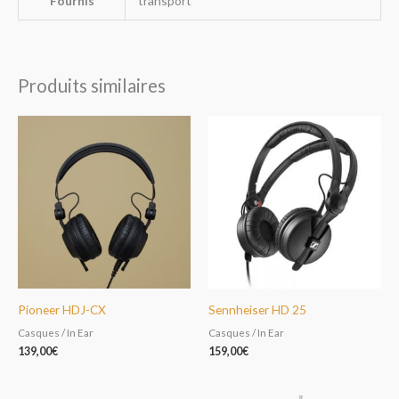
Fournis
transport
Produits similaires
Pioneer HDJ-CX
Sennheiser HD 25
Casques / In Ear
Casques / In Ear
139,00
€
159,00
€