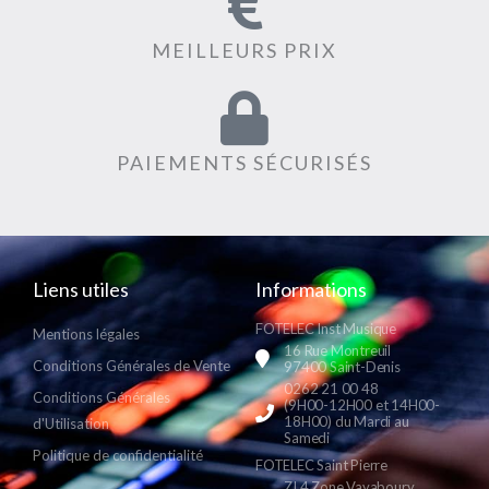
MEILLEURS PRIX
PAIEMENTS SÉCURISÉS
Liens utiles
Informations
FOTELEC Inst Musique
Mentions légales
16 Rue Montreuil
Conditions Générales de Vente
97400 Saint-Denis
0262 21 00 48
Conditions Générales
(9H00-12H00 et 14H00-
18H00) du Mardi au
d'Utilisation
Samedi
Politique de confidentialité
FOTELEC Saint Pierre
ZI 4 Zone Vayaboury