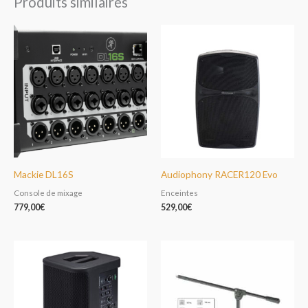
Produits similaires
Mackie DL16S
Audiophony RACER120 Evo
Console de mixage
Enceintes
779,00
€
529,00
€