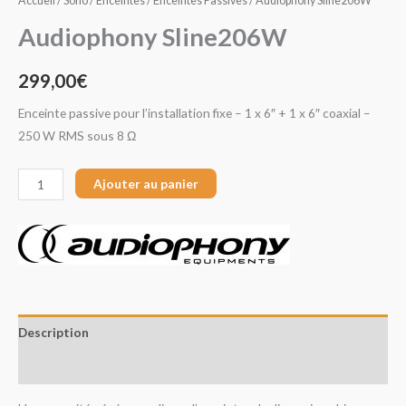
Accueil
/
Sono
/
Enceintes
/
Enceintes Passives
/ Audiophony Sline206W
Audiophony Sline206W
299,00
€
Enceinte passive pour l’installation fixe – 1 x 6″ + 1 x 6″ coaxial –
250 W RMS sous 8 Ω
Ajouter au panier
Description
Avis (0)