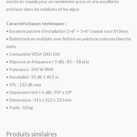
monté en coaxial pour un rendement accru et une excellente
précision dans les médiums et les aigus
Caractéristiques techniques :
• Enceinte passive d’installation 1×6″ + 1×6″ coaxial sous 8 Ohms
• Ébénisterie en multiplis avec finition en peinture polyuréa blanche
mate
• Compatible VESA 100×100
• Réponse en fréquence (-3 dB) : 85 – 18 kHz
• Puissance : 240 W RMS
• Sensibilité : 93 dB 1 W/1 m
• SPL : 122 dB max
• Dispersion HxV (-6 dB) : 90° x 50°
• Dimensions : 415 x 222 x 210 mm
• Poids : 10 kg
Produits similaires