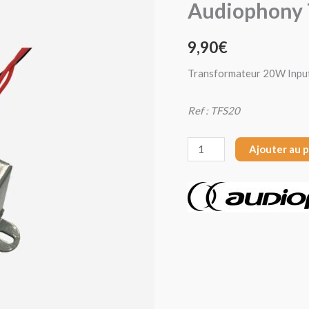
Audiophony
Audiophony
TFS20
9,90
€
Transformateur 20W Inpu
Ref : TFS20
Ajouter au 