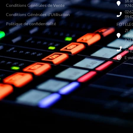
16 R
Conditions Générales de Vente
9740
0262
Conditions Générales d'Utilisation
(9H0
Politique de confidentialité
FOTELEC 
ZI 4
4 Bi
9741
0262
(9H0
E-ma