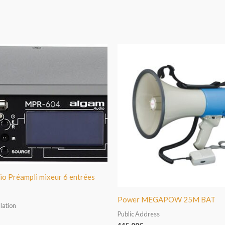
o Préampli mixeur 6 entrées
Power MEGAPOW 25M BAT
lation
Public Address