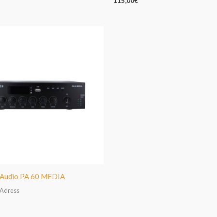
115,00
€
e Audio PA 60 MEDIA
 Adress