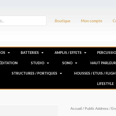
Boutique
Mon compte
C
NOS
BATTERIES
AMPLIS / EFFETS
PERCUSSI
MÉDITATION
STUDIO
SONO
HAUT PARLEU
STRUCTURES / PORTIQUES
HOUSSES / ETUIS / FLIG
LIFESTYLE
quantité
Accueil
/
Public Address
/
En
de