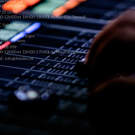
ue Montreuil
0 Saint-Denis
 21 00 48
0-12H00 et 14H00-18H00) du Mardi au Samedi
Saint Pierre
 Zone Vayaboury
s Rue Antoine Bigot
0 Saint Pierre
 708 999
0-12H00 et 13H00-17H00) du Mardi au Samedi
il : info@fotelec.re