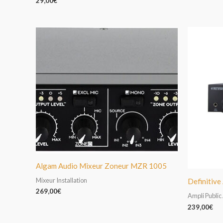
29,00
€
Algam Audio Mixeur Zoneur MZR 1005
Mixeur Installation
Definitiv
269,00
€
Ampli Public
239,00
€