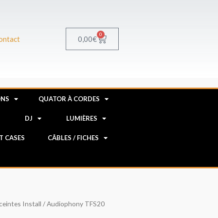
0
Panier
0,00
€
ontact
ONS
QUATOR À CORDES
R
DJ
LUMIÈRES
HT CASES
CÂBLES / FICHES
ceintes Install
/ Audiophony TFS20