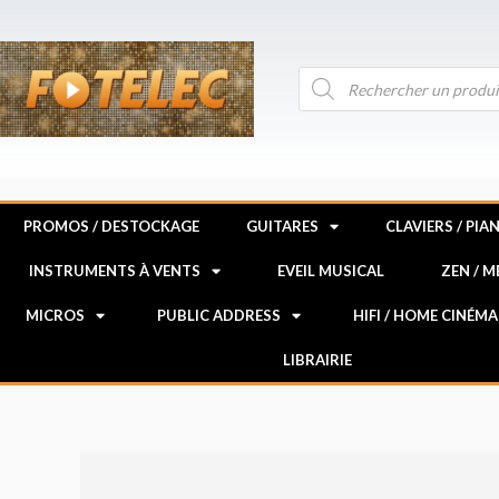
Aller
au
contenu
Recherche
de
produits
PROMOS / DESTOCKAGE
GUITARES
CLAVIERS / PIA
INSTRUMENTS À VENTS
EVEIL MUSICAL
ZEN / 
MICROS
PUBLIC ADDRESS
HIFI / HOME CINÉMA
LIBRAIRIE