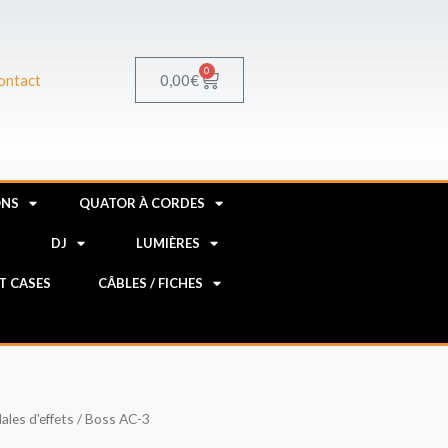
0
Panier
0,00
€
ontact
ONS
QUATOR À CORDES
R
DJ
LUMIÈRES
HT CASES
CÂBLES / FICHES
ales d'effets
/ Boss AC-3