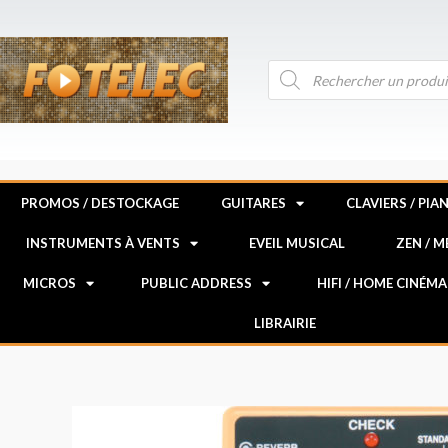
Aller
au
contenu
Recherche
de
produits
PROMOS / DESTOCKAGE
GUITARES
CLAVIERS / PIA
INSTRUMENTS À VENTS
EVEIL MUSICAL
ZEN / 
MICROS
PUBLIC ADDRESS
HIFI / HOME CINÉMA
LIBRAIRIE