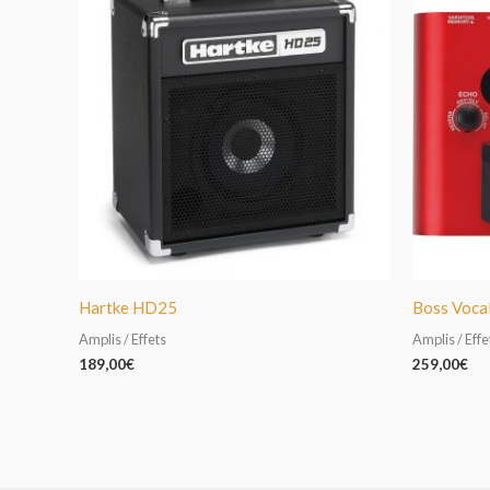
Hartke HD25
Boss Voca
Amplis / Effets
Amplis / Effe
189,00
€
259,00
€