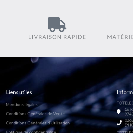
LIVRAISON RAPIDE
MATÉRIE
Liens utiles
Inform
FOTELEC
Mentions légales
16 R
Conditions Générales de Vente
9740
0262
Conditions Générales d'Utilisation
(9H0
Politique de confidentialité
FOTELEC 