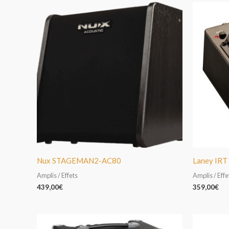
Nux STAGEMAN2-AC80
Laney IRT
Amplis / Effets
Amplis / Effe
439,00
€
359,00
€