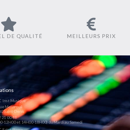
L DE QUALITÉ
MEILLEURS PRIX
ations
 Inst Musique
ue Montreuil
0 Saint-Denis
 21 00 48
0-12H00 et 14H00-18H00) du Mardi au Samedi
Saint Pierre