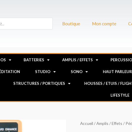
Boutique
Mon compte
C
NOS
BATTERIES
AMPLIS / EFFETS
PERCUSSI
MÉDITATION
STUDIO
SONO
HAUT PARLEU
STRUCTURES / PORTIQUES
HOUSSES / ETUIS / FLIG
LIFESTYLE
quantité
Accueil
/
Amplis / Effets
/
Péd
de