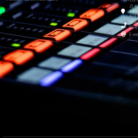
ZI 4
4 Bi
9741
0262
(9H0
E-ma