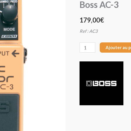
Boss AC-3
Boss
AC-
179,00
€
3
Ref : AC3
Ajouter au 