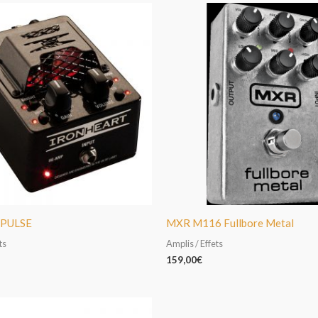
 PULSE
MXR M116 Fullbore Metal
ts
Amplis / Effets
159,00
€