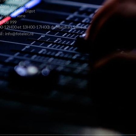
 Zone Vayaboury
s Rue Antoine Bigot
0 Saint Pierre
 708 999
0-12H00 et 13H00-17H00) du Mardi au Samedi
il : info@fotelec.re