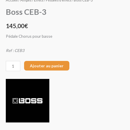
Accueil
/
Amplis / Effets
/
Pédales d'effets
/ Boss CEB-3
Boss CEB-3
145,00
€
Pédale Chorus pour basse
Ref : CEB3
Ajouter au panier