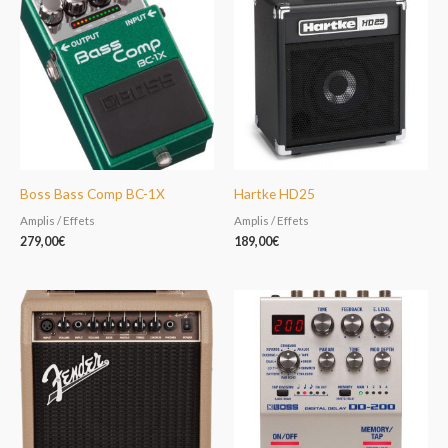
Boss Bass Comp BC-1X
Hartke HD25
Amplis / Effets
Amplis / Effets
279,00
€
189,00
€