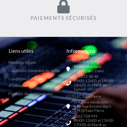
PAIEMENTS SÉCURISÉS
Liens utiles
Informations
FOTELEC Inst Musique
Mentions légales
16 Rue Montreuil
Conditions Générales de Vente
97400 Saint-Denis
0262 21 00 48
Conditions Générales
(9H00-12H00 et 14H00-
18H00) du Mardi au
d'Utilisation
Samedi
Politique de confidentialité
FOTELEC Saint Pierre
ZI 4 Zone Vayaboury
4 Bis Rue Antoine Bigot
97410 Saint Pierre
0262 708 999
(9H00-12H00 et 13H00-
17H00) du Mardi au