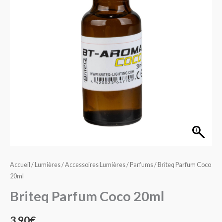
20ml
Accueil
/
Lumières
/
Accessoires Lumières
/
Parfums
/ Briteq Parfum Coco
20ml
Briteq Parfum Coco 20ml
3,90
€