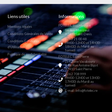
Liens utiles
Informations
FOTELEC Inst Musique
Mentions légales
16 Rue Montreuil
Conditions Générales de Vente
97400 Saint-Denis
0262 21 00 48
Conditions Générales
(9H00-12H00 et 14H00-
18H00) du Mardi au
d'Utilisation
Samedi
Politique de confidentialité
FOTELEC Saint Pierre
ZI 4 Zone Vayaboury
4 Bis Rue Antoine Bigot
97410 Saint Pierre
0262 708 999
(9H00-12H00 et 13H00-
17H00) du Mardi au
Samedi
E-mail : info@fotelec.re