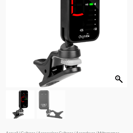
WST-
551C