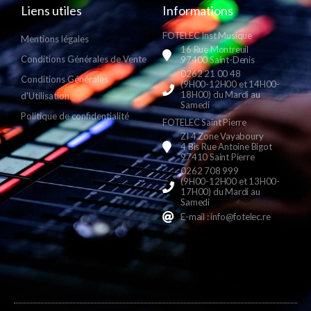
Liens utiles
Informations
FOTELEC Inst Musique
Mentions légales
16 Rue Montreuil
Conditions Générales de Vente
97400 Saint-Denis
0262 21 00 48
Conditions Générales
(9H00-12H00 et 14H00-
18H00) du Mardi au
d'Utilisation
Samedi
Politique de confidentialité
FOTELEC Saint Pierre
ZI 4 Zone Vayaboury
4 Bis Rue Antoine Bigot
97410 Saint Pierre
0262 708 999
(9H00-12H00 et 13H00-
17H00) du Mardi au
Samedi
E-mail : info@fotelec.re