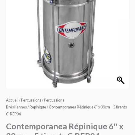
x
30cm
-
5
tirants
C-
REP04
Accueil
/
Percussions
/
Percussions
Brésiliennes
/
Repinique
/ Contemporanea Répinique 6″ x 30cm – 5 tirants
C-REP04
Contemporanea Répinique 6″ x