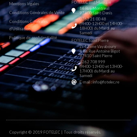
FOTELEC Inst Musique
Mentions légales
16 Rue Montreuil
Conditions Générales de Vente
97400 Saint-Denis
0262 21 00 48
Conditions Générales
(9H00-12H00 et 14H00-
18H00) du Mardi au
d'Utilisation
Samedi
Politique de confidentialité
FOTELEC Saint Pierre
ZI 4 Zone Vayaboury
4 Bis Rue Antoine Bigot
97410 Saint Pierre
0262 708 999
(9H00-12H00 et 13H00-
17H00) du Mardi au
Samedi
E-mail : info@fotelec.re
Copyright © 2019 FOTELEC | Tous droits réservés.