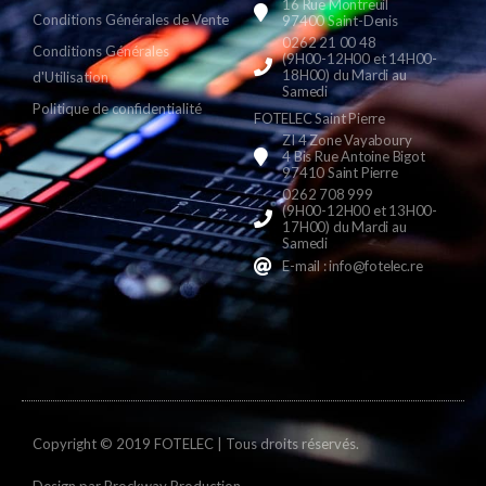
16 Rue Montreuil
Conditions Générales de Vente
97400 Saint-Denis
0262 21 00 48
Conditions Générales
(9H00-12H00 et 14H00-
18H00) du Mardi au
d'Utilisation
Samedi
Politique de confidentialité
FOTELEC Saint Pierre
ZI 4 Zone Vayaboury
4 Bis Rue Antoine Bigot
97410 Saint Pierre
0262 708 999
(9H00-12H00 et 13H00-
17H00) du Mardi au
Samedi
E-mail : info@fotelec.re
Copyright © 2019 FOTELEC | Tous droits réservés.
Design par
Brockway Production