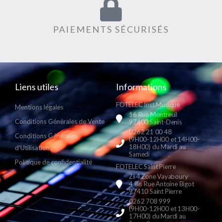
PAIEMENTS SÉCURISÉS
Liens utiles
Informations
FOTELEC Inst Musique
Mentions légales
16 Rue Montreuil
Conditions Générales de Vente
97400 Saint-Denis
0262 21 00 48
Conditions Générales
(9H00-12H00 et 14H00-
18H00) du Mardi au
d'Utilisation
Samedi
Politique de confidentialité
FOTELEC Saint Pierre
ZI 4 Zone Vayaboury
4 Bis Rue Antoine Bigot
97410 Saint Pierre
0262 708 999
(9H00-12H00 et 13H00-
17H00) du Mardi au