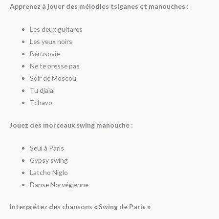
Apprenez à jouer des mélodies tsiganes et manouches :
Les deux guitares
Les yeux noirs
Bérusovie
Ne te presse pas
Soir de Moscou
Tu djaïal
Tchavo
Jouez des morceaux swing manouche :
Seul à Paris
Gypsy swing
Latcho Niglo
Danse Norvégienne
Interprétez des chansons « Swing de Paris »