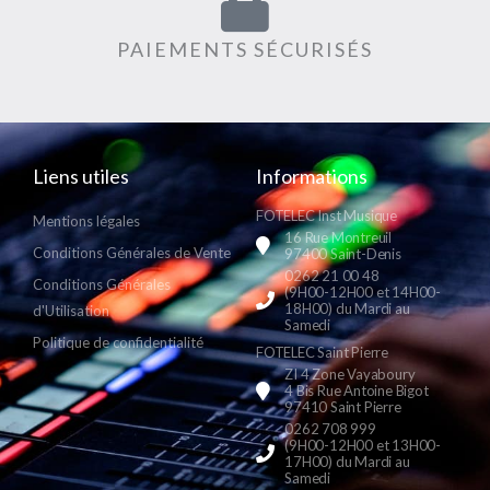
PAIEMENTS SÉCURISÉS
Liens utiles
Informations
FOTELEC Inst Musique
Mentions légales
16 Rue Montreuil
Conditions Générales de Vente
97400 Saint-Denis
0262 21 00 48
Conditions Générales
(9H00-12H00 et 14H00-
18H00) du Mardi au
d'Utilisation
Samedi
Politique de confidentialité
FOTELEC Saint Pierre
ZI 4 Zone Vayaboury
4 Bis Rue Antoine Bigot
97410 Saint Pierre
0262 708 999
(9H00-12H00 et 13H00-
17H00) du Mardi au
Samedi