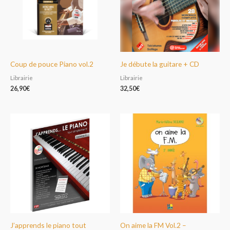
Coup de pouce Piano vol.2
Je débute la guitare + CD
Librairie
Librairie
26,90
€
32,50
€
J’apprends le piano tout
On aime la FM Vol.2 –