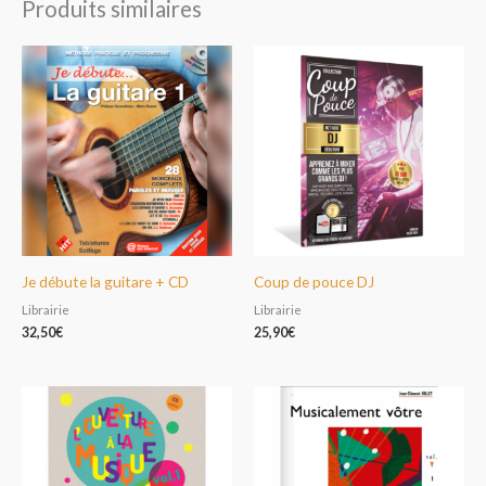
Produits similaires
Je débute la guitare + CD
Coup de pouce DJ
Librairie
Librairie
32,50
€
25,90
€