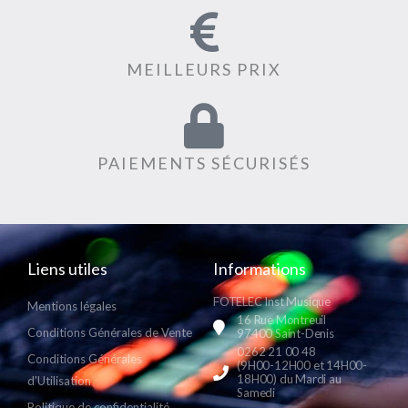
MEILLEURS PRIX
PAIEMENTS SÉCURISÉS
Liens utiles
Informations
FOTELEC Inst Musique
Mentions légales
16 Rue Montreuil
Conditions Générales de Vente
97400 Saint-Denis
0262 21 00 48
Conditions Générales
(9H00-12H00 et 14H00-
18H00) du Mardi au
d'Utilisation
Samedi
Politique de confidentialité