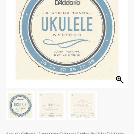
Nyltech
Ukulele
6
Cordes
Tenor