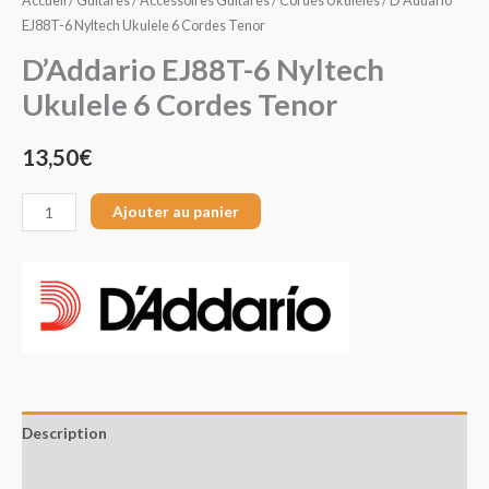
Accueil
/
Guitares
/
Accessoires Guitares
/
Cordes Ukulélés
/ D’Addario
EJ88T-6 Nyltech Ukulele 6 Cordes Tenor
D’Addario EJ88T-6 Nyltech
Ukulele 6 Cordes Tenor
13,50
€
Ajouter au panier
Description
Avis (0)