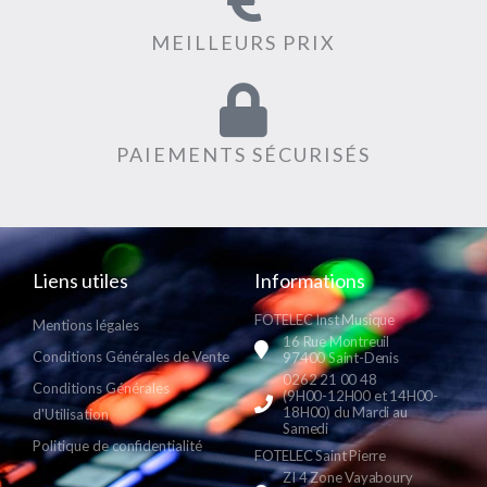
MEILLEURS PRIX
PAIEMENTS SÉCURISÉS
Liens utiles
Informations
FOTELEC Inst Musique
Mentions légales
16 Rue Montreuil
Conditions Générales de Vente
97400 Saint-Denis
0262 21 00 48
Conditions Générales
(9H00-12H00 et 14H00-
18H00) du Mardi au
d'Utilisation
Samedi
Politique de confidentialité
FOTELEC Saint Pierre
ZI 4 Zone Vayaboury