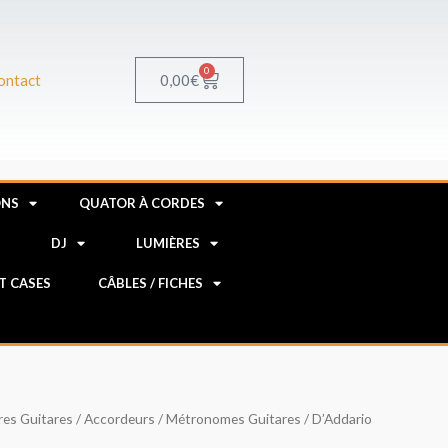
0
Panier
0,00
€
ontact
ONS
QUATOR À CORDES
R
DJ
LUMIÈRES
HT CASES
CÂBLES / FICHES
res Guitares
/
Accordeurs / Métronomes Guitares
/ D’Addario