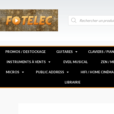
Aller
au
contenu
Recherche
de
produits
PROMOS / DESTOCKAGE
GUITARES
CLAVIERS / PIA
INSTRUMENTS À VENTS
EVEIL MUSICAL
ZEN / 
MICROS
PUBLIC ADDRESS
HIFI / HOME CINÉMA
LIBRAIRIE