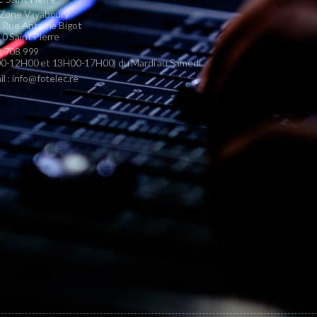
 Zone Vayaboury
s Rue Antoine Bigot
0 Saint Pierre
 708 999
0-12H00 et 13H00-17H00) du Mardi au Samedi
il : info@fotelec.re