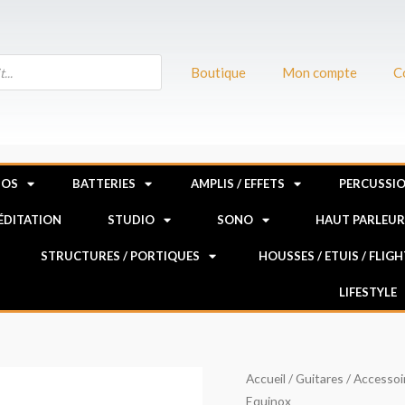
Boutique
Mon compte
C
NOS
BATTERIES
AMPLIS / EFFETS
PERCUSSI
MÉDITATION
STUDIO
SONO
HAUT PARLEU
STRUCTURES / PORTIQUES
HOUSSES / ETUIS / FLIG
LIFESTYLE
quantité
Accueil
/
Guitares
/
Accessoi
Equinox
de