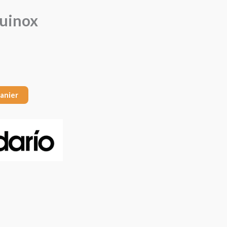
quinox
panier