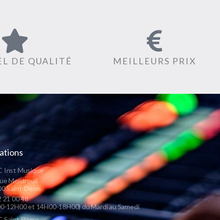
L DE QUALITÉ
MEILLEURS PRIX
ations
 Inst Musique
ue Montreuil
0 Saint-Denis
 21 00 48
0-12H00 et 14H00-18H00) du Mardi au Samedi
Saint Pierre