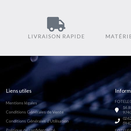
LIVRAISON RAPIDE
MATÉRIE
Liens utiles
Inform
FOTELEC
Mentions légales
16 R
Conditions Générales de Vente
9740
0262
Conditions Générales d'Utilisation
(9H0
Politique de confidentialité
FOTELEC 