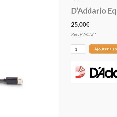
D'Addario
D’Addario E
Equinox
25,00
€
Ref : PWCT24
Ajouter au 