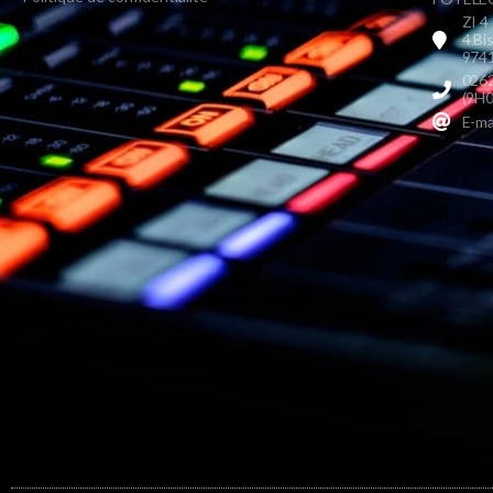
ZI 4
4 Bi
9741
0262
(9H0
E-ma