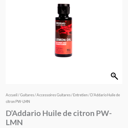
citron
PW-
LMN
Accueil
/
Guitares
/
Accessoires Guitares
/
Entretien
/ D’Addario Huile de
citron PW-LMN
D’Addario Huile de citron PW-
LMN