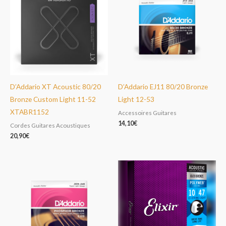
D’Addario XT Acoustic 80/20
D’Addario EJ11 80/20 Bronze
Bronze Custom Light 11-52
Light 12-53
XTABR1152
Accessoires Guitares
14,10
€
Cordes Guitares Acoustiques
20,90
€