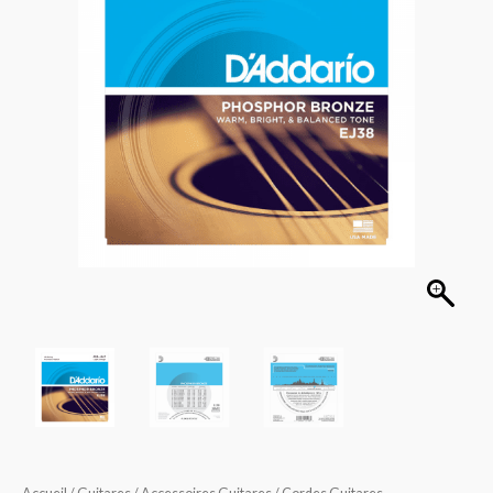
Light
10-
47
12cordes
EJ38