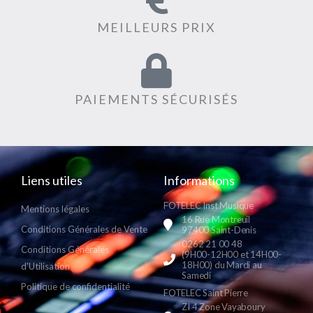
MEILLEURS PRIX
PAIEMENTS SÉCURISÉS
Liens utiles
Informations
FOTELEC Inst Musique
Mentions légales
16 Rue Montreuil
Conditions Générales de Vente
97400 Saint-Denis
0262 21 00 48
Conditions Générales
(9H00-12H00 et 14H00-
18H00) du Mardi au
d'Utilisation
Samedi
Politique de confidentialité
FOTELEC Saint Pierre
ZI 4 Zone Vayaboury