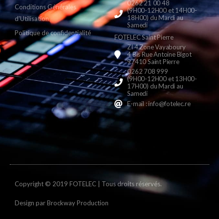
0262 21 00 48
Conditions Générales
(9H00-12H00 et 14H00-
18H00) du Mardi au
d'Utilisation
Samedi
Politique de confidentialité
FOTELEC Saint Pierre
ZI 4 Zone Vayaboury
4 Bis Rue Antoine Bigot
97410 Saint Pierre
0262 708 999
(9H00-12H00 et 13H00-
17H00) du Mardi au
Samedi
E-mail : info@fotelec.re
Copyright © 2019 FOTELEC | Tous droits réservés.
Design par
Brockway Production