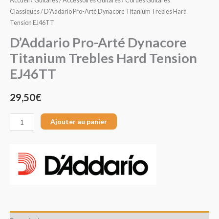
Accueil
/
Guitares
/
Accessoires Guitares
/
Cordes Guitares
Classiques
/ D’Addario Pro-Arté Dynacore Titanium Trebles Hard
Tension EJ46TT
D’Addario Pro-Arté Dynacore
Titanium Trebles Hard Tension
EJ46TT
29,50
€
Ajouter au panier