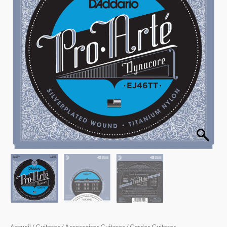
Dynacore
Titanium
Trebles
Hard
Tension
EJ46TT