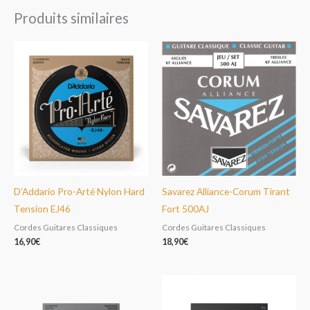
Produits similaires
D’Addario Pro-Arté Nylon Hard
Savarez Alliance-Corum Tirant
Tension EJ46
Fort 500AJ
Cordes Guitares Classiques
Cordes Guitares Classiques
16,90
€
18,90
€