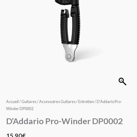
DP0002
Accueil
/
Guitares
/
Accessoires Guitares
/
Entretien
/ D’Addario Pro-
Winder DP0002
D’Addario Pro-Winder DP0002
15,90
€