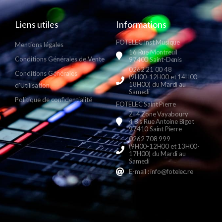
Liens utiles
Informations
FOTELEC Inst Musique
Mentions légales
16 Rue Montreuil
Conditions Générales de Vente
97400 Saint-Denis
0262 21 00 48
Conditions Générales
(9H00-12H00 et 14H00-
18H00) du Mardi au
d'Utilisation
Samedi
Politique de confidentialité
FOTELEC Saint Pierre
ZI 4 Zone Vayaboury
4 Bis Rue Antoine Bigot
97410 Saint Pierre
0262 708 999
(9H00-12H00 et 13H00-
17H00) du Mardi au
Samedi
E-mail : info@fotelec.re