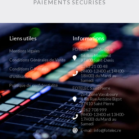
PAIEMENTS SÉCURISÉS
Liens utiles
Informations
FOTELEC Inst Musique
Mentions légales
16 Rue Montreuil
Conditions Générales de Vente
97400 Saint-Denis
0262 21 00 48
Conditions Générales
(9H00-12H00 et 14H00-
18H00) du Mardi au
d'Utilisation
Samedi
Politique de confidentialité
FOTELEC Saint Pierre
ZI 4 Zone Vayaboury
4 Bis Rue Antoine Bigot
97410 Saint Pierre
0262 708 999
(9H00-12H00 et 13H00-
17H00) du Mardi au
Samedi
E-mail : info@fotelec.re