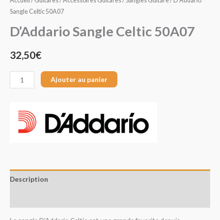
Accueil
/
Guitares
/
Accessoires Guitares
/
Sangles Guitare
/ D’Addario
Sangle Celtic 50A07
D’Addario Sangle Celtic 50A07
32,50
€
Ajouter au panier
Description
Avis (0)