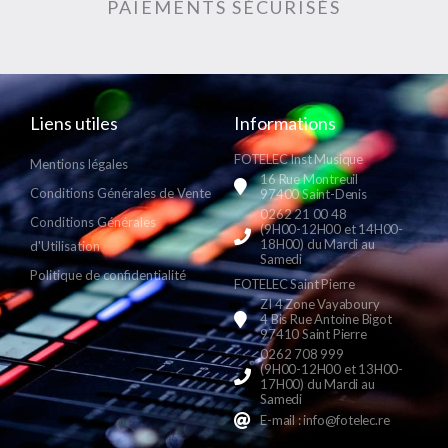
PAIEMENTS SÉCURISÉS
Liens utiles
Informations
FOTELEC Inst Musique
Mentions légales
16 Rue Montreuil
Conditions Générales de Vente
97400 Saint-Denis
0262 21 00 48
Conditions Générales
(9H00-12H00 et 14H00-
18H00) du Mardi au
d'Utilisation
Samedi
Politique de confidentialité
FOTELEC Saint Pierre
ZI 4 Zone Vayaboury
4 Bis Rue Antoine Bigot
97410 Saint Pierre
0262 708 999
(9H00-12H00 et 13H00-
17H00) du Mardi au
Samedi
E-mail : info@fotelec.re