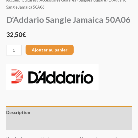
Accueil
/
Guitares
/
Accessoires Guitares
/
Sangles Guitare
/ D’Addario
Sangle Jamaica 50A06
D’Addario Sangle Jamaica 50A06
32,50
€
Ajouter au panier
Description
Avis (0)