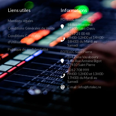
Liens utiles
Informations
FOTELEC Inst Musique
Mentions légales
16 Rue Montreuil
Conditions Générales de Vente
97400 Saint-Denis
0262 21 00 48
Conditions Générales
(9H00-12H00 et 14H00-
18H00) du Mardi au
d'Utilisation
Samedi
Politique de confidentialité
FOTELEC Saint Pierre
ZI 4 Zone Vayaboury
4 Bis Rue Antoine Bigot
97410 Saint Pierre
0262 708 999
(9H00-12H00 et 13H00-
17H00) du Mardi au
Samedi
E-mail : info@fotelec.re