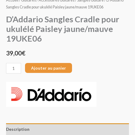
Accueil
/
Guitares
/
Accessoires Guitares
/
Sangles Guitare
/ D’Addario
Sangles Cradle pour ukulélé Paisley jaune/mauve 19UKE06
D’Addario Sangles Cradle pour
ukulélé Paisley jaune/mauve
19UKE06
39,00
€
Ajouter au panier
Description