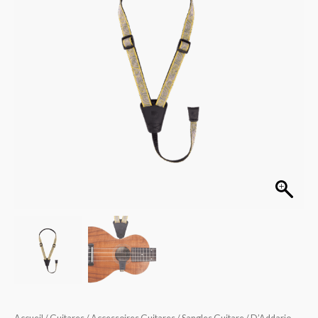
pour
ukulélé
Paisley
jaune/mauve
19UKE06