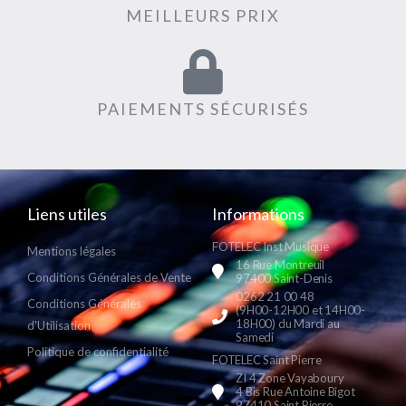
MEILLEURS PRIX
PAIEMENTS SÉCURISÉS
Liens utiles
Informations
FOTELEC Inst Musique
Mentions légales
16 Rue Montreuil
Conditions Générales de Vente
97400 Saint-Denis
0262 21 00 48
Conditions Générales
(9H00-12H00 et 14H00-
18H00) du Mardi au
d'Utilisation
Samedi
Politique de confidentialité
FOTELEC Saint Pierre
ZI 4 Zone Vayaboury
4 Bis Rue Antoine Bigot
97410 Saint Pierre