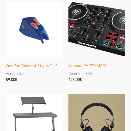
Ortofon Diamant Stylus DJ S
Numark PARTYMIX2
Accessoires
Contrôleurs DJ
59,00
€
125,00
€