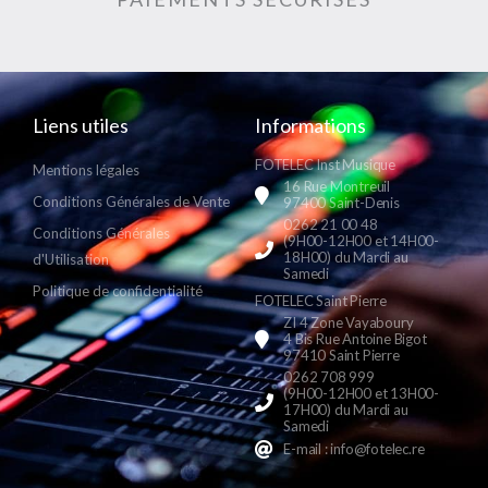
Liens utiles
Informations
FOTELEC Inst Musique
Mentions légales
16 Rue Montreuil
Conditions Générales de Vente
97400 Saint-Denis
0262 21 00 48
Conditions Générales
(9H00-12H00 et 14H00-
18H00) du Mardi au
d'Utilisation
Samedi
Politique de confidentialité
FOTELEC Saint Pierre
ZI 4 Zone Vayaboury
4 Bis Rue Antoine Bigot
97410 Saint Pierre
0262 708 999
(9H00-12H00 et 13H00-
17H00) du Mardi au
Samedi
E-mail : info@fotelec.re