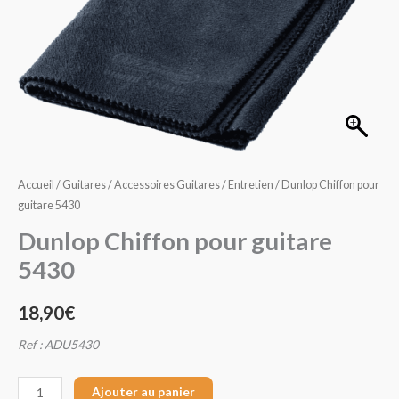
guitare
5430
Accueil
/
Guitares
/
Accessoires Guitares
/
Entretien
/ Dunlop Chiffon pour
guitare 5430
Dunlop Chiffon pour guitare
5430
18,90
€
Ref : ADU5430
Ajouter au panier