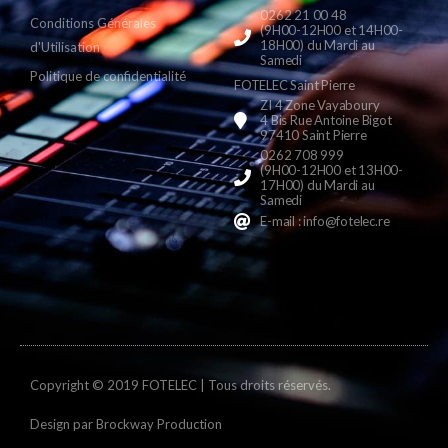
0262 21 00 48
Conditions Générales
(9H00-12H00 et 14H00-
18H00) du Mardi au
d'Utilisation
Samedi
Politique de confidentialité
FOTELEC Saint Pierre
ZI 4 Zone Vayaboury
4 Bis Rue Antoine Bigot
97410 Saint Pierre
0262 708 999
(9H00-12H00 et 13H00-
17H00) du Mardi au
Samedi
E-mail : info@fotelec.re
Copyright © 2019 FOTELEC | Tous droits réservés.
Design par
Brockway Production