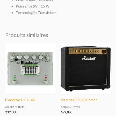
Puissance (W) : 15 W
Technologie : Transistors
Produits similaires
Blackstar HT DUAL
Marshall DSL20 Combo
Amplis / Effets
Amplis / Effets
239,00
€
699,00
€