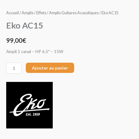
Accueil
/
Amplis / Effets
/
Amplis Guitares Acoustiques
/ Eko AC15
Eko AC15
99,00
€
Ampli 1 canal – HP 6,5″ – 15W
Ajouter au panier