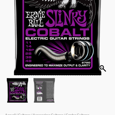
slinky
11-
14-
18-
28-
38-
48
CEB2720