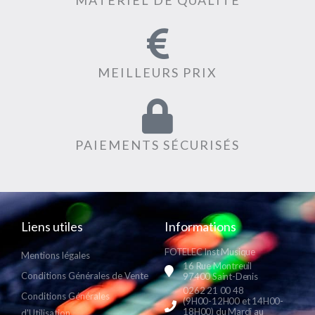
MEILLEURS PRIX
PAIEMENTS SÉCURISÉS
Liens utiles
Informations
FOTELEC Inst Musique
Mentions légales
16 Rue Montreuil
Conditions Générales de Vente
97400 Saint-Denis
0262 21 00 48
Conditions Générales
(9H00-12H00 et 14H00-
18H00) du Mardi au
d'Utilisation