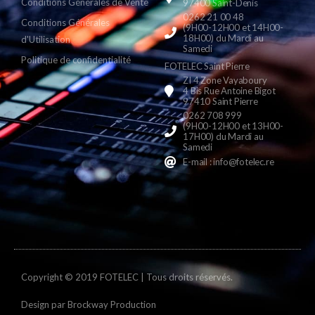
Conditions Générales de Vente
97400 Saint-Denis
0262 21 00 48
Conditions Générales
(9H00-12H00 et 14H00-
18H00) du Mardi au
d'Utilisation
Samedi
Politique de confidentialité
FOTELEC Saint Pierre
ZI 4 Zone Vayaboury
4 Bis Rue Antoine Bigot
97410 Saint Pierre
0262 708 999
(9H00-12H00 et 13H00-
17H00) du Mardi au
Samedi
E-mail : info@fotelec.re
Copyright © 2019 FOTELEC | Tous droits réservés.
Design par
Brockway Production