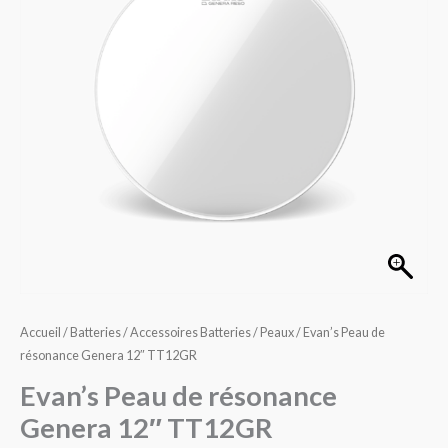
résonance
Genera
12"
TT12GR
Accueil
/
Batteries
/
Accessoires Batteries
/
Peaux
/ Evan’s Peau de
résonance Genera 12″ TT12GR
Evan’s Peau de résonance
Genera 12″ TT12GR