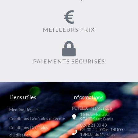
MEILLEURS PRIX
PAIEMENTS SÉCURISÉS
Liens utiles
Informations
FOTELEC Inst Musique
Mentions légales
16 Rue Montreuil
Conditions Générales de Vente
97400 Saint-Denis
0262 21 00 48
Conditions Générales
(9H00-12H00 et 14H00-
18H00) du Mardi au
d'Utilisation