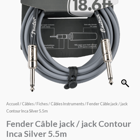
/
jack
Contour
Inca
Silver
5.5m
Accueil
/
Câbles / Fiches
/
Câbles Instruments
/ Fender Câble jack / jack
Contour Inca Silver 5.5m
Fender Câble jack / jack Contour
Inca Silver 5.5m