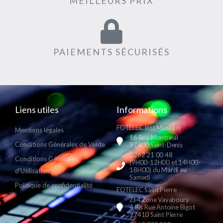
MEILLEURS PRIX
PAIEMENTS SÉCURISÉS
Liens utiles
Informations
FOTELEC Inst Musique
Mentions légales
16 Rue Montreuil
Conditions Générales de Vente
97400 Saint-Denis
0262 21 00 48
Conditions Générales
(9H00-12H00 et 14H00-
18H00) du Mardi au
d'Utilisation
Samedi
Politique de confidentialité
FOTELEC Saint Pierre
ZI 4 Zone Vayaboury
4 Bis Rue Antoine Bigot
97410 Saint Pierre