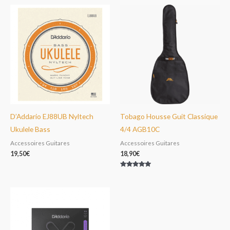
D’Addario EJ88UB Nyltech
Tobago Housse Guit Classique
Ukulele Bass
4/4 AGB10C
Accessoires Guitares
Accessoires Guitares
19,50
€
18,90
€
Note
5.00
sur 5