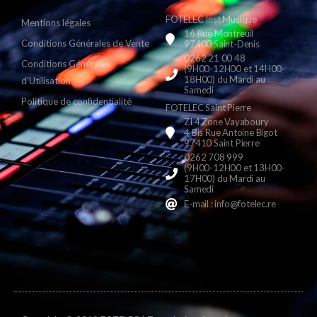
FOTELEC Inst Musique
Mentions légales
16 Rue Montreuil
Conditions Générales de Vente
97400 Saint-Denis
0262 21 00 48
Conditions Générales
(9H00-12H00 et 14H00-
18H00) du Mardi au
d'Utilisation
Samedi
Politique de confidentialité
FOTELEC Saint Pierre
ZI 4 Zone Vayaboury
4 Bis Rue Antoine Bigot
97410 Saint Pierre
0262 708 999
(9H00-12H00 et 13H00-
17H00) du Mardi au
Samedi
E-mail : info@fotelec.re