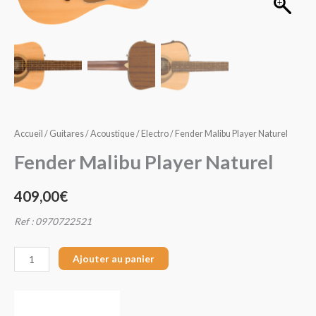
Naturel
Accueil
/
Guitares
/
Acoustique
/
Electro
/ Fender Malibu Player Naturel
Fender Malibu Player Naturel
409,00
€
Ref : 0970722521
Ajouter au panier