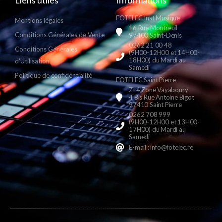
Liens utiles
Informations
FOTELEC Inst Musique
Mentions légales
16 Rue Montreuil
Conditions Générales de Vente
97400 Saint-Denis
0262 21 00 48
Conditions Générales
(9H00-12H00 et 14H00-
18H00) du Mardi au
d'Utilisation
Samedi
Politique de confidentialité
FOTELEC Saint Pierre
ZI 4 Zone Vayaboury
4 Bis Rue Antoine Bigot
97410 Saint Pierre
0262 708 999
(9H00-12H00 et 13H00-
17H00) du Mardi au
Samedi
E-mail : info@fotelec.re